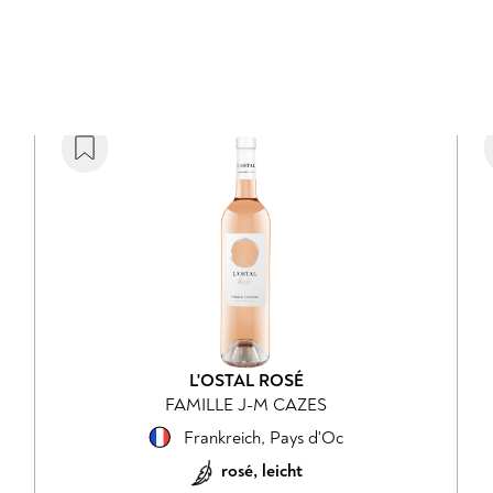
ROSÉ BLAUER ZWEIGELT HOF
WEINHOF WALDSCHÜTZ
Österreich
,
Niederösterreich
rosé, leicht