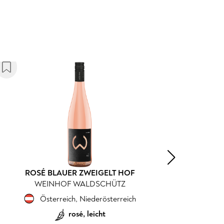
CUVÉE SEDUCTION ROSÉ
CHAMPAGNE BAUCHET
Frankreich
,
Champagne
sparkling, süsslich