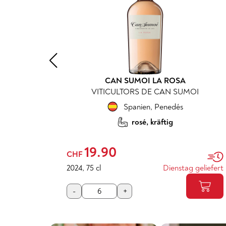
CAN SUMOI LA ROSA
VITICULTORS DE CAN SUMOI
Spanien
,
Penedés
rosé, kräftig
19.90
CHF
geliefert
2024
,
75 cl
Dienstag geliefert
-
+