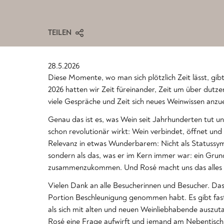
TEILEN
28.5.2026
Diese Momente, wo man sich plötzlich Zeit lässt, g
2026 hatten wir Zeit füreinander, Zeit um über dutze
viele Gespräche und Zeit sich neues Weinwissen anzu
Genau das ist es, was Wein seit Jahrhunderten tut un
schon revolutionär wirkt: Wein verbindet, öffnet und
Relevanz in etwas Wunderbarem: Nicht als Statussy
sondern als das, was er im Kern immer war: ein Gru
zusammenzukommen. Und Rosé macht uns das alles no
Vielen Dank an alle Besucherinnen und Besucher. Dass
Portion Beschleunigung genommen habt. Es gibt fast
als sich mit alten und neuen Weinliebhabende auszut
Rosé eine Frage aufwirft und jemand am Nebentisch 