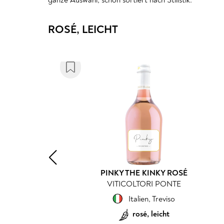
ROSÉ, LEICHT
L'OSTAL ROSÉ
FAMILLE J-M CAZES
Frankreich
,
Pays d'Oc
rosé, leicht