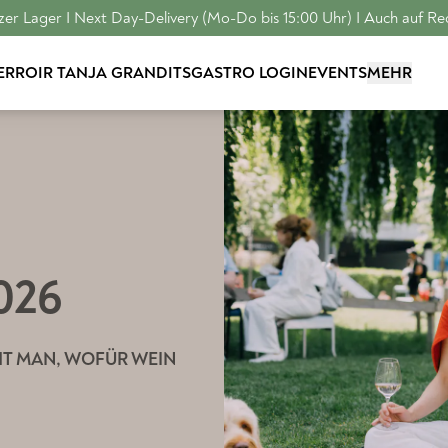
er Lager I Next Day-Delivery (Mo-Do bis 15:00 Uhr) I Auch auf R
TERROIR
TANJA GRANDITS
GASTRO LOGIN
EVENTS
MEHR
026
HT MAN, WOFÜR WEIN