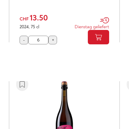
13.90
CHF
2025
,
75 cl
Dienstag geliefert
-
+
25
%