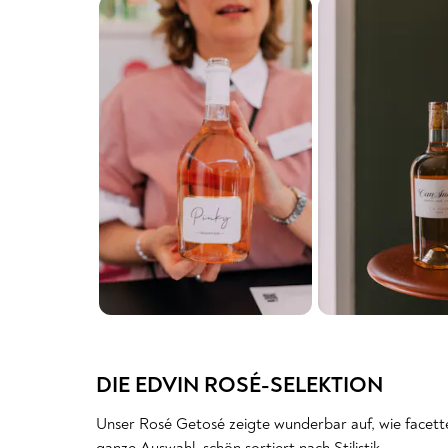
DIE EDVIN ROSÉ-SELEKTION
Unser Rosé Getosé zeigte wunderbar auf, wie facetten
ganze Auswahl, schön sortiert nach Stilistik.