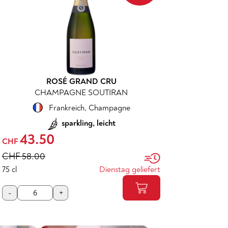
ROSÉ GRAND CRU
CHAMPAGNE SOUTIRAN
Frankreich
,
Champagne
sparkling, leicht
43.50
CHF
CHF
58.00
75 cl
Dienstag geliefert
-
+