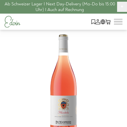
Ab Schweizer Lager I Next Day-Delivery (Mo-Do bis 15:00
+
Uhr) I Auch auf Rechnung