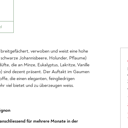
nd
t breitgefächert, verwoben und weist eine hohe
, schwarze Johannisbeere, Holunder, Pflaume)
te, die an Minze, Eukalyptus, Lakritze, Vanille
e) sind dezent präsent. Der Auftakt im Gaumen
offe, die einen eleganten, feingliedrigen
ehr viel bietet und zu überzeugen weiss.
ignon
nschliessend für mehrere Monate in der