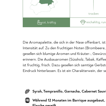
trocken
reichahltig, ru
rot, kräftig
Die Aromapalette, die sich in der Nase offenbart, is
Intensität auf. Zu den fruchtigen Noten (Brombeere
gesellen sich blumige Aromen und Kräuter-, Gewürzdüf
erinnern. Die Ausbauaromen (Süssholz, Tabak, Kaffe
ist fruchtig, frisch. Dazu gesellen sich samtige Gerbst
Eindruck hinterlassen. Es ist ein Charakterwein, der s
Syrah
,
Tempranillo
,
Garnacha
,
Cabernet Sauv
Während 12 Monaten im Barrique ausgebaut, a
Flasche gereift