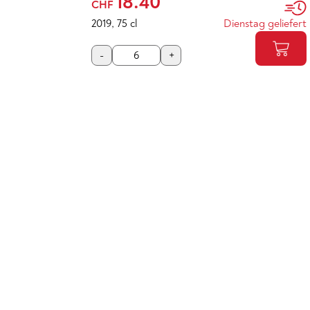
18.40
CHF
2019
,
75 cl
Dienstag geliefert
-
+