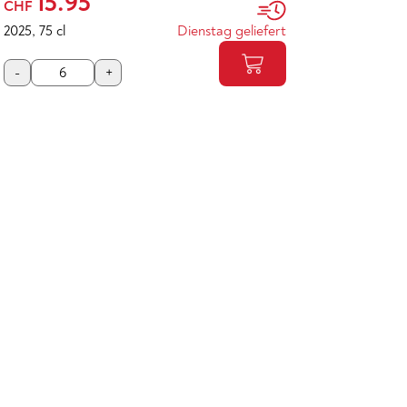
15.95
CHF
2025
,
75 cl
Dienstag geliefert
-
+