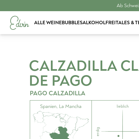
Ab Schweiz
ALLE WEINE
BUBBLES
ALKOHOLFREI
TALES & 
CALZADILLA CL
DE PAGO
PAGO CALZADILLA
Spanien
,
La Mancha
lieblich
erdig