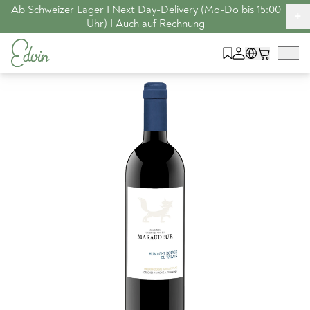
Ab Schweizer Lager I Next Day-Delivery (Mo-Do bis 15:00
+
Uhr) I Auch auf Rechnung