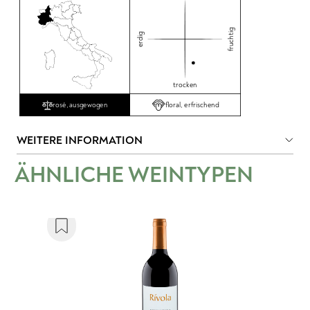
fruchtig
erdig
trocken
floral, erfrischend
rosé, ausgewogen
WEITERE INFORMATION
ÄHNLICHE WEINTYPEN