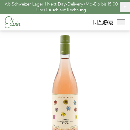
Ab Schweizer Lager I Next Day-Delivery (Mo-Do bis 15:00
+
Uhr) I Auch auf Rechnung