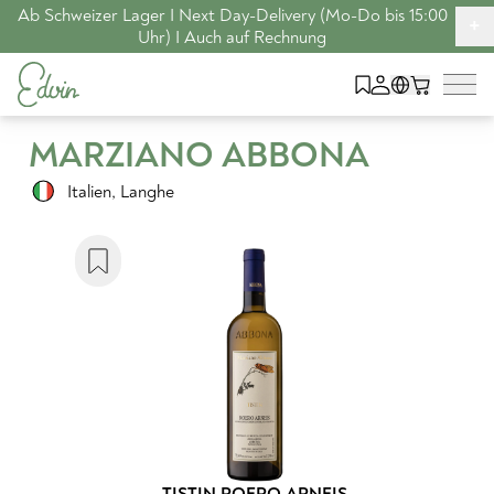
Ab Schweizer Lager I Next Day-Delivery (Mo-Do bis 15:00
+
Uhr) I Auch auf Rechnung
MARZIANO ABBONA
Italien
,
Langhe