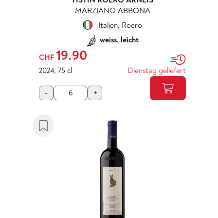
TISTIN ROERO ARNEIS
MARZIANO ABBONA
Italien
,
Roero
weiss, leicht
19.90
CHF
2024
,
75 cl
Dienstag geliefert
-
+