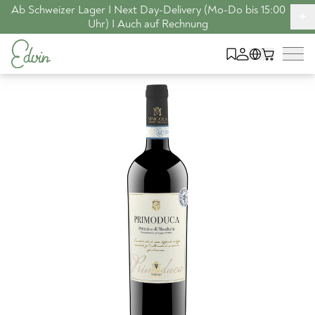
Ab Schweizer Lager I Next Day-Delivery (Mo-Do bis 15:00
+
Uhr) I Auch auf Rechnung