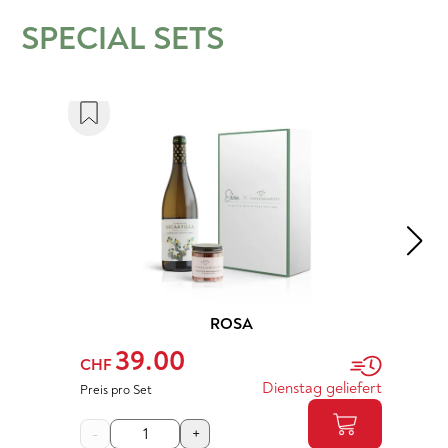
SPECIAL SETS
ROSA
39.00
CHF
Dienstag geliefert
Preis pro Set
-
+