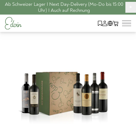
Ab Schweizer Lager I Next Day-Delivery (Mo-Do bis 15:00
+
Uhr) I Auch auf Rechnung