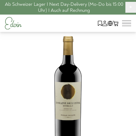
Ab Schweizer Lager I Next Day-Delivery (Mo-Do bis 15:00
+
Uhr) I Auch auf Rechnung