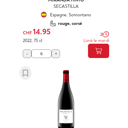
MIRANDA TINTO
SECASTILLA
Espagne
,
Somontano
rouge, corsé
14.95
CHF
2022
,
75 cl
Livré le mardi
-
+