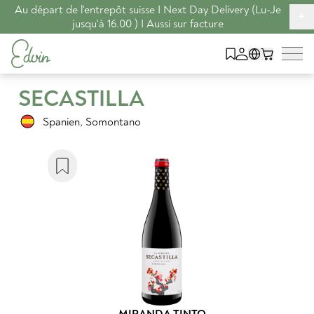
Au départ de l'entrepôt suisse I Next Day Delivery (Lu-Je
+
jusqu'à 16.00 ) I Aussi sur facture
SECASTILLA
Spanien
,
Somontano