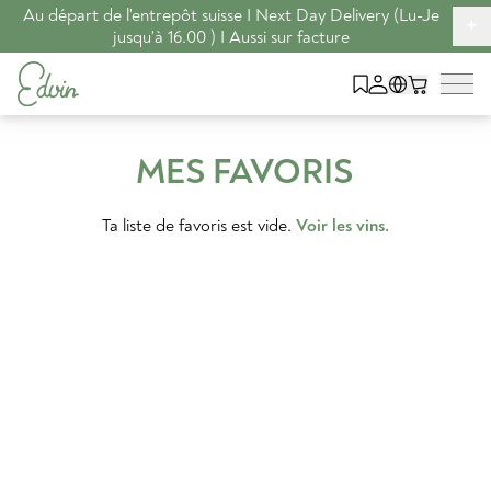
Au départ de l'entrepôt suisse I Next Day Delivery (Lu-Je
+
jusqu'à 16.00 ) I Aussi sur facture
MES FAVORIS
Ta liste de favoris est vide
.
Voir les vins
.