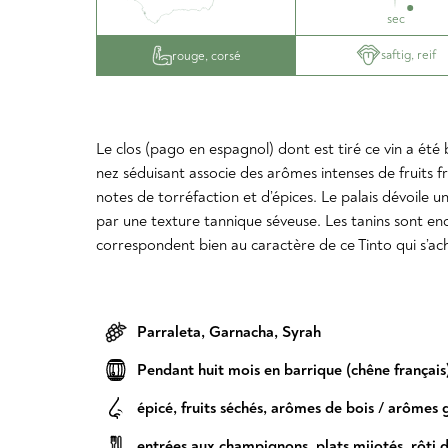
sec
saftig, reif
rouge, corsé
Le clos (pago en espagnol) dont est tiré ce vin a ét
nez séduisant associe des arômes intenses de fruits fra
notes de torréfaction et d’épices. Le palais dévoile u
par une texture tannique séveuse. Les tanins sont enc
correspondent bien au caractère de ce Tinto qui s’ac
Parraleta
,
Garnacha
,
Syrah
Pendant huit mois en barrique (chêne français
épicé
,
fruits séchés
,
arômes de bois / arômes g
entrées aux champignons
,
plats mijotés
,
rôti 