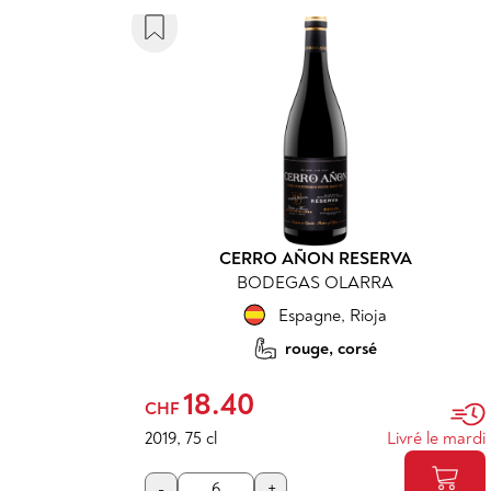
CERRO AÑON RESERVA
BODEGAS OLARRA
Espagne
,
Rioja
rouge, corsé
18.40
CHF
2019
,
75 cl
Livré le mardi
-
+