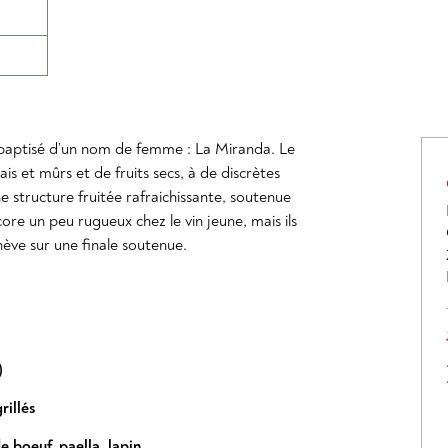
é baptisé d’un nom de femme : La Miranda. Le
is et mûrs et de fruits secs, à de discrètes
ne structure fruitée rafraichissante, soutenue
ore un peu rugueux chez le vin jeune, mais ils
hève sur une finale soutenue.
)
rillés
de boeuf
,
paella
,
lapin