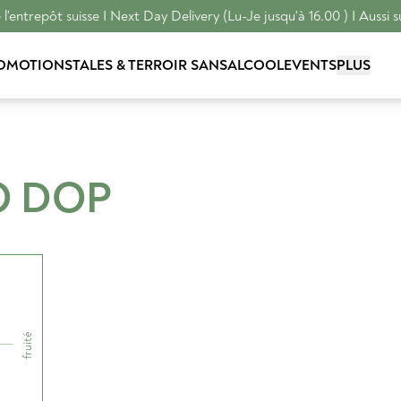
l'entrepôt suisse I Next Day Delivery (Lu-Je jusqu'à 16.00 ) I Aussi s
OMOTIONS
TALES & TERROIR
SANSALCOOL
EVENTS
PLUS
O
DOP
fruité