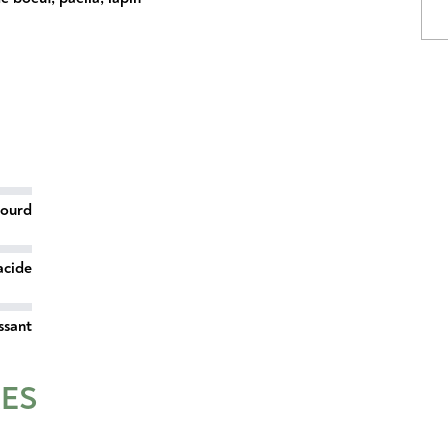
lourd
acide
ssant
RES