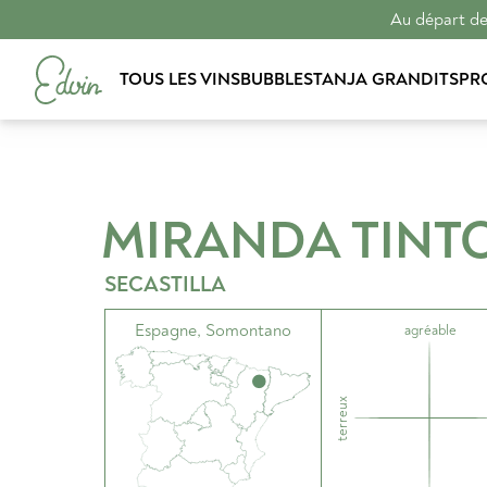
Au départ de 
TOUS LES VINS
BUBBLES
TANJA GRANDITS
PR
MIRANDA TINT
SECASTILLA
Espagne
,
Somontano
agréable
terreux