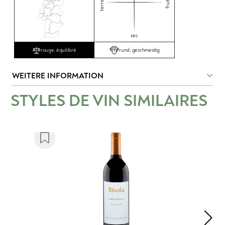
terreux
fruité
sec
rund, geschmeidig
rouge, équilibré
WEITERE INFORMATION
STYLES DE VIN SIMILAIRES