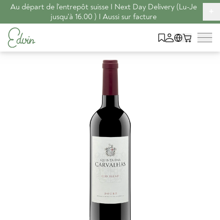
Au départ de l'entrepôt suisse I Next Day Delivery (Lu-Je
+
jusqu'à 16.00 ) I Aussi sur facture