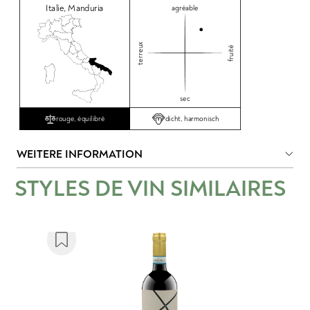
Italie
,
Manduria
agréable
terreux
fruité
sec
dicht, harmonisch
rouge, équilibré
WEITERE INFORMATION
STYLES DE VIN SIMILAIRES