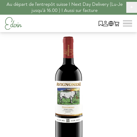
Au départ de l'entrepôt suisse I Next Day Delivery (Lu-Je
+
jusqu'à 16.00 ) I Aussi sur facture