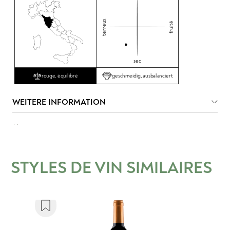
terreux
fruité
sec
geschmeidig, ausbalanciert
rouge, équilibré
WEITERE INFORMATION
STYLES DE VIN SIMILAIRES