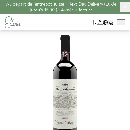
Au départ de l'entrepôt suisse I Next Day Delivery (Lu-Je
+
jusqu'à 16.00 ) I Aussi sur facture