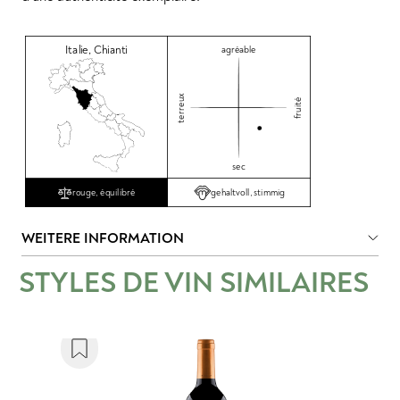
Italie
,
Chianti
agréable
terreux
fruité
sec
gehaltvoll, stimmig
rouge, équilibré
WEITERE INFORMATION
STYLES DE VIN SIMILAIRES