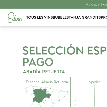
Au départ de 
TOUS LES VINS
BUBBLES
TANJA GRANDITS
PR
SELECCIÓN ESP
PAGO
ABADÍA RETUERTA
Espagne
,
Abadia Retuerta
agréable
terreux