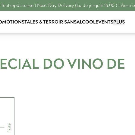
l'entrepôt suisse I Next Day Delivery (Lu-Je jusqu'à 16.00 ) I Aussi s
OMOTIONS
TALES & TERROIR
SANSALCOOL
EVENTS
PLUS
ECIAL
DO VINO DE
fruité