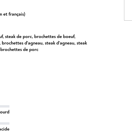
 et français)
uf
,
steak de porc
,
brochettes de boeuf
,
,
brochettes d'agneau
,
steak d'agneau
,
steak
,
brochettes de porc
lourd
acide