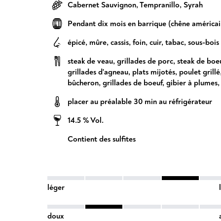
Cabernet Sauvignon
,
Tempranillo
,
Syrah
Pendant dix mois en barrique (chêne américain
épicé
,
mûre
,
cassis
,
foin
,
cuir
,
tabac
,
sous-bois
steak de veau
,
grillades de porc
,
steak de boe
grillades d'agneau
,
plats mijotés
,
poulet grillé
bûcheron
,
grillades de boeuf
,
gibier à plumes
placer au préalable 30 min au réfrigérateur
14.5 % Vol.
Contient des sulfites
léger
doux