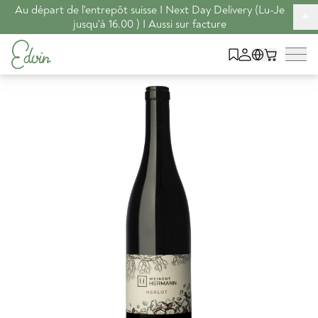
Au départ de l'entrepôt suisse I Next Day Delivery (Lu-Je
+
jusqu'à 16.00 ) I Aussi sur facture