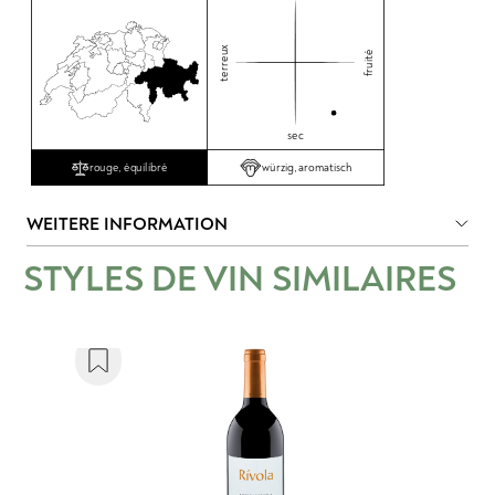
terreux
fruité
sec
würzig, aromatisch
rouge, équilibré
WEITERE INFORMATION
STYLES DE VIN SIMILAIRES