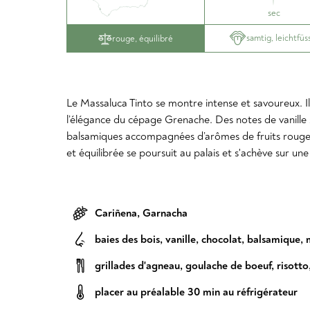
sec
samtig, leichtfüs
rouge, équilibré
Le Massaluca Tinto se montre intense et savoureux. Il
l’élégance du cépage Grenache. Des notes de vanille
balsamiques accompagnées d’arômes de fruits rouges 
et équilibrée se poursuit au palais et s'achève sur une 
Cariñena
,
Garnacha
baies des bois
,
vanille
,
chocolat
,
balsamique
,
grillades d'agneau
,
goulache de boeuf
,
risotto
placer au préalable 30 min au réfrigérateur