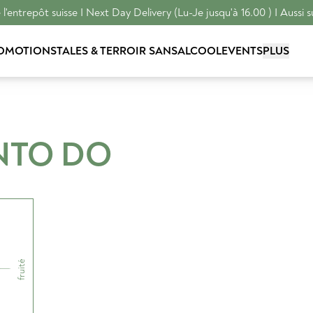
l'entrepôt suisse I Next Day Delivery (Lu-Je jusqu'à 16.00 ) I Aussi s
OMOTIONS
TALES & TERROIR
SANSALCOOL
EVENTS
PLUS
NTO
DO
fruité