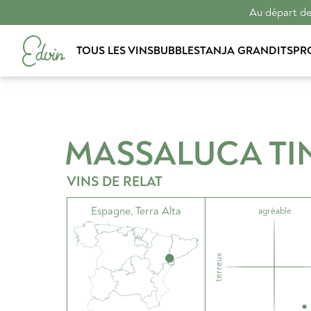
Au départ de 
TOUS LES VINS
BUBBLES
TANJA GRANDITS
PR
MASSALUCA TI
VINS DE RELAT
Espagne
,
Terra Alta
agréable
terreux