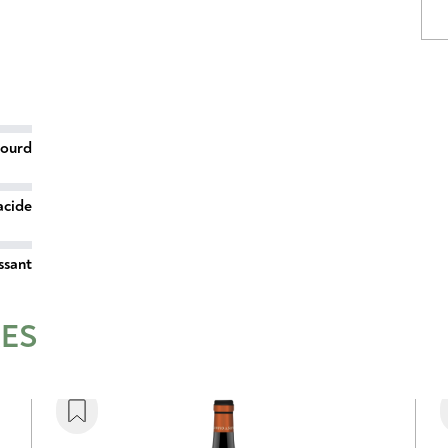
lourd
acide
ssant
RES