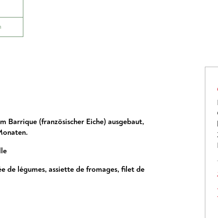
n
m Barrique (französischer Eiche) ausgebaut,
 Monaten.
lle
ée de légumes
,
assiette de fromages
,
filet de