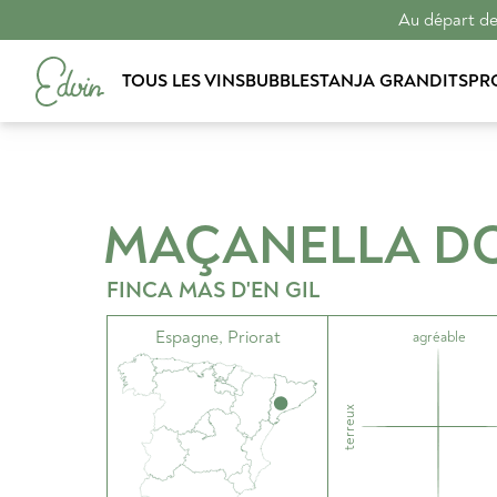
Au départ de 
TOUS LES VINS
BUBBLES
TANJA GRANDITS
PR
MAÇANELLA
D
FINCA MAS D'EN GIL
Espagne
,
Priorat
agréable
terreux