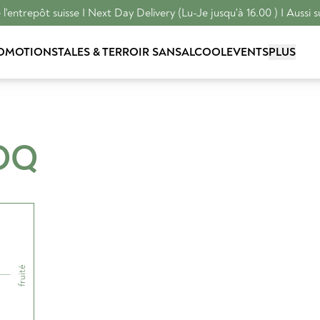
l'entrepôt suisse I Next Day Delivery (Lu-Je jusqu'à 16.00 ) I Aussi s
OMOTIONS
TALES & TERROIR
SANSALCOOL
EVENTS
PLUS
OQ
fruité