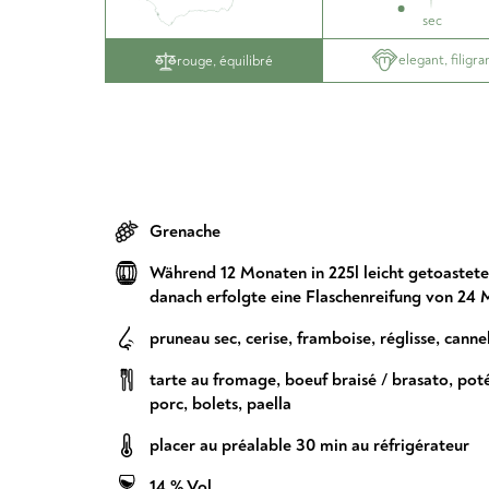
sec
elegant, filigra
rouge, équilibré
Grenache
Während 12 Monaten in 225l leicht getoastete
danach erfolgte eine Flaschenreifung von 24
pruneau sec
,
cerise
,
framboise
,
réglisse
,
canne
tarte au fromage
,
boeuf braisé / brasato
,
pot
porc
,
bolets
,
paella
placer au préalable 30 min au réfrigérateur
14 % Vol.