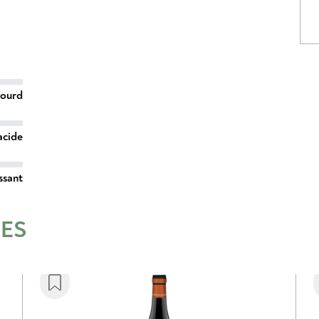
lourd
acide
ssant
RES