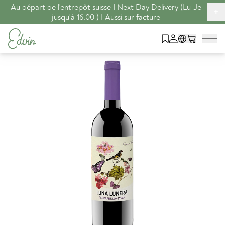
Au départ de l'entrepôt suisse I Next Day Delivery (Lu-Je
+
jusqu'à 16.00 ) I Aussi sur facture