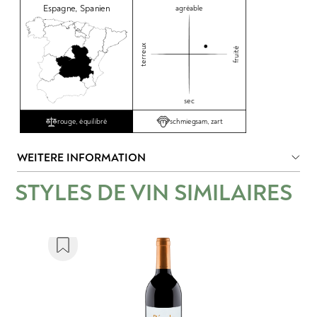
Espagne
,
Spanien
agréable
terreux
fruité
sec
schmiegsam, zart
rouge, équilibré
WEITERE INFORMATION
STYLES DE VIN SIMILAIRES