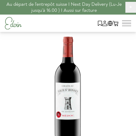
Au départ de l'entrepôt suisse I Next Day Delivery (Lu-Je
+
jusqu'à 16.00 ) I Aussi sur facture