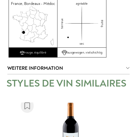
France
,
Bordeaux - Médoc
agréable
terreux
fruité
sec
ausgewogen, vielschichtig
rouge, équilibré
WEITERE INFORMATION
STYLES DE VIN SIMILAIRES