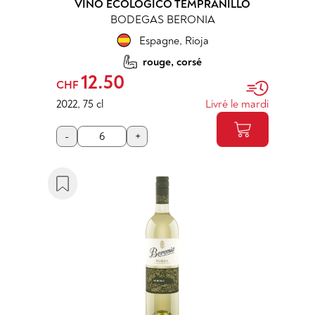
VINO ECOLÓGICO TEMPRANILLO
BODEGAS BERONIA
Espagne
,
Rioja
rouge, corsé
12.50
CHF
2022
,
75 cl
Livré le mardi
-
+