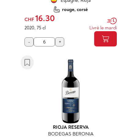
Espagne
,
Rioja
rouge, corsé
16.30
CHF
2020
,
75 cl
Livré le mardi
-
+
RIOJA RESERVA
BODEGAS BERONIA