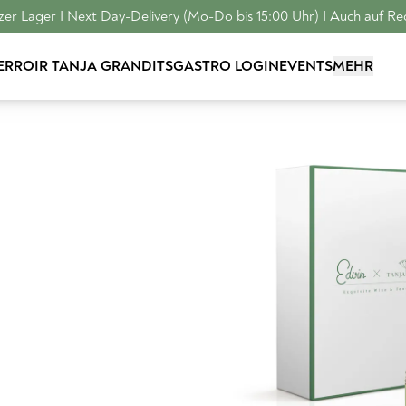
er Lager I Next Day-Delivery (Mo-Do bis 15:00 Uhr) I Auch auf R
TERROIR
TANJA GRANDITS
GASTRO LOGIN
EVENTS
MEHR