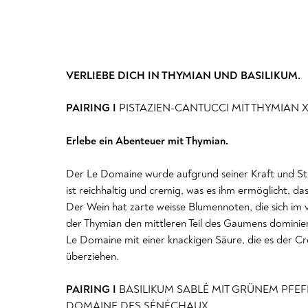
VERLIEBE DICH IN THYMIAN UND BASILIKUM.
PAIRING I
PISTAZIEN-CANTUCCI MIT THYMIAN 
Erlebe ein Abenteuer mit Thymian.
Der Le Domaine wurde aufgrund seiner Kraft und Str
ist reichhaltig und cremig, was es ihm ermöglicht, d
Der Wein hat zarte weisse Blumennoten, die sich im
der Thymian den mittleren Teil des Gaumens dominiert
Le Domaine mit einer knackigen Säure, die es der C
überziehen.
PAIRING I
BASILIKUM SABLÉ MIT GRÜNEM PFE
DOMAINE DES SÉNÉCHAUX