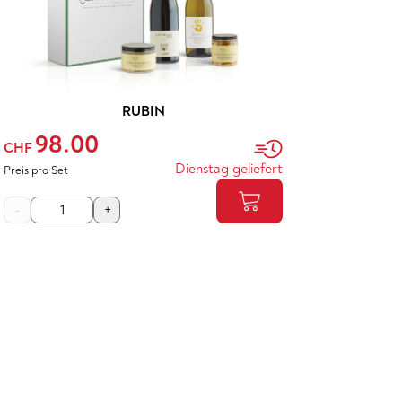
RUBIN
98.00
CHF
Dienstag geliefert
Preis pro Set
-
+