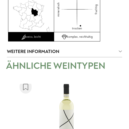
mineralisch
fruchtig
trocken
komplex, reichhaltig
weiss, leicht
WEITERE INFORMATION
ÄHNLICHE WEINTYPEN