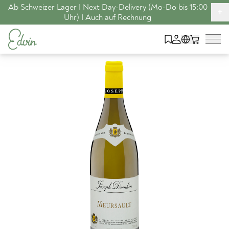
Ab Schweizer Lager I Next Day-Delivery (Mo-Do bis 15:00
+
Uhr) I Auch auf Rechnung