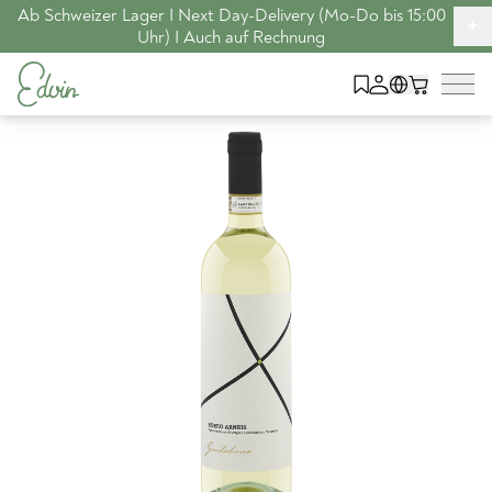
Ab Schweizer Lager I Next Day-Delivery (Mo-Do bis 15:00
+
Uhr) I Auch auf Rechnung