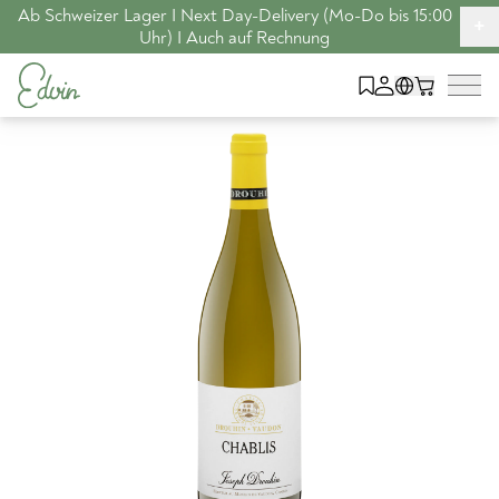
Ab Schweizer Lager I Next Day-Delivery (Mo-Do bis 15:00
+
Uhr) I Auch auf Rechnung