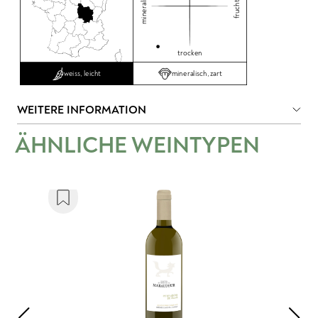
mineralisch
fruchtig
trocken
mineralisch, zart
weiss, leicht
WEITERE INFORMATION
ÄHNLICHE WEINTYPEN