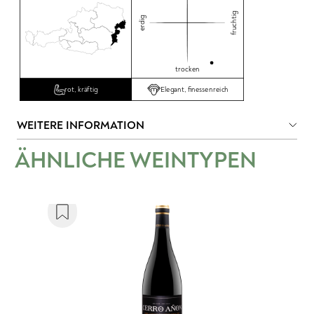
fruchtig
erdig
trocken
Elegant, finessenreich
rot, kräftig
WEITERE INFORMATION
ÄHNLICHE WEINTYPEN