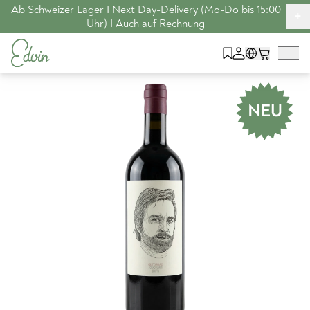
Ab Schweizer Lager I Next Day-Delivery (Mo-Do bis 15:00
+
Uhr) I Auch auf Rechnung