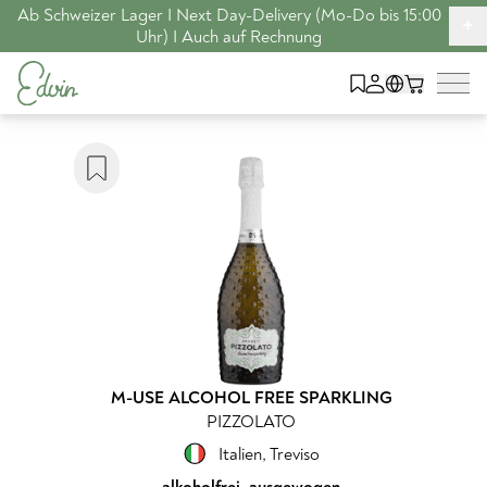
Ab Schweizer Lager I Next Day-Delivery (Mo-Do bis 15:00
+
Uhr) I Auch auf Rechnung
M-USE ALCOHOL FREE SPARKLING
PIZZOLATO
Italien
,
Treviso