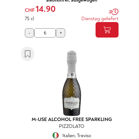
alkoholfrei, ausgewogen
14.90
CHF
75 cl
Dienstag geliefert
-
+
M-USE ALCOHOL FREE SPARKLING
PIZZOLATO
Italien
,
Treviso