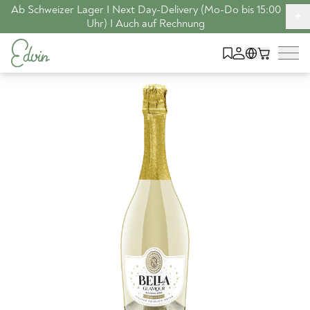
Ab Schweizer Lager I Next Day-Delivery (Mo-Do bis 15:00
+
Uhr) I Auch auf Rechnung