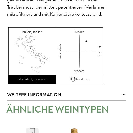
Traubenmost, der mittelt patentiertem Verfahren
mikrofiltriert und mit Kohlensäure versetzt wird.
Italien
,
Italien
lieblich
mineralisch
fruchtig
trocken
floral, zart
alkoholfrei, expressiv
WEITERE INFORMATION
ÄHNLICHE WEINTYPEN