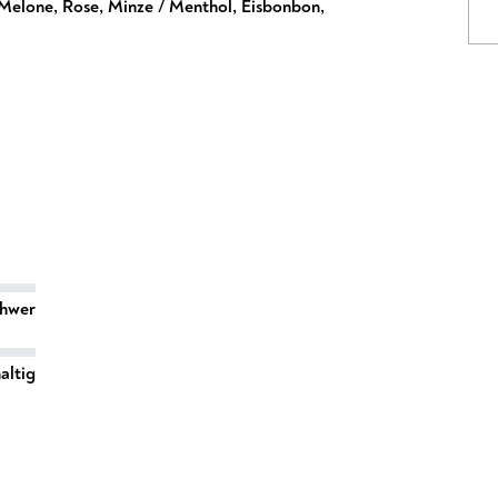
Melone
,
Rose
,
Minze / Menthol
,
Eisbonbon
,
chwer
altig