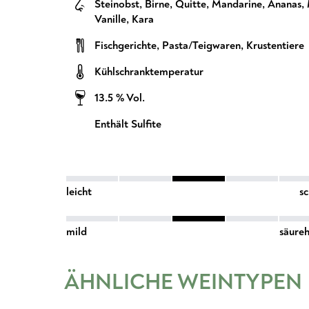
Steinobst
,
Birne
,
Quitte
,
Mandarine
,
Ananas
,
Vanille
,
Kara
Fischgerichte
,
Pasta/Teigwaren
,
Krustentiere
Kühlschranktemperatur
13.5 % Vol.
Enthält Sulfite
leicht
s
mild
säureh
ÄHNLICHE WEINTYPEN