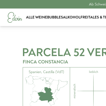
Ab Schweiz
ALLE WEINE
BUBBLES
ALKOHOLFREI
TALES & 
PARCELA 52 VE
FINCA CONSTANCIA
Spanien
,
Castilla (VdT)
lieblich
mineralisch