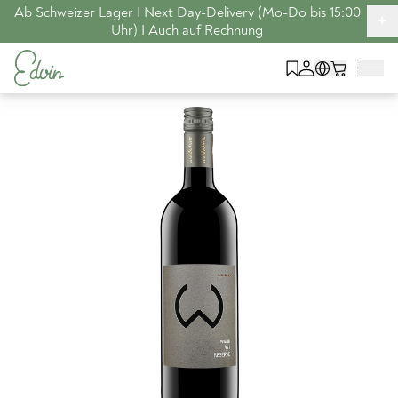
Ab Schweizer Lager I Next Day-Delivery (Mo-Do bis 15:00
+
Uhr) I Auch auf Rechnung