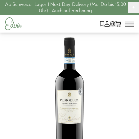
Ab Schweizer Lager I Next Day-Delivery (Mo-Do bis 15:00
+
Uhr) I Auch auf Rechnung