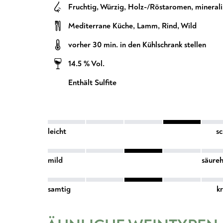
Fruchtig
,
Würzig
,
Holz-/Röstaromen
,
minerali
Mediterrane Küche
,
Lamm
,
Rind
,
Wild
vorher 30 min. in den Kühlschrank stellen
14.5 % Vol.
Enthält Sulfite
leicht
s
mild
säureh
samtig
kr