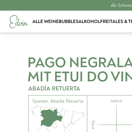
Ab Schweiz
ALLE WEINE
BUBBLES
ALKOHOLFREI
TALES & 
PAGO NEGRALA
MIT ETUI
DO VI
ABADÍA RETUERTA
Spanien
,
Abadia Retuerta
lieblich
erdig