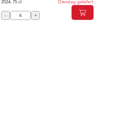
2024
,
75 cl
Dienstag geliefert
-
+