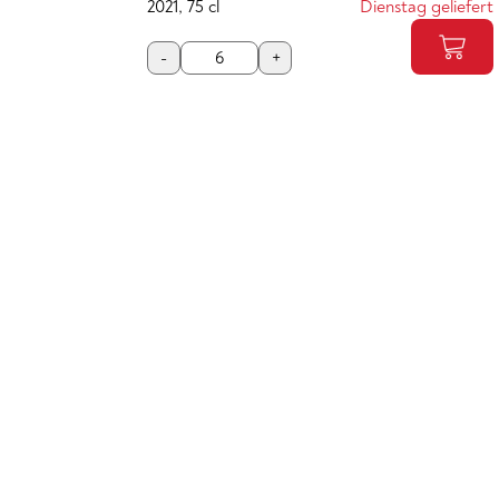
2021
,
75 cl
Dienstag geliefert
-
+