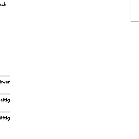
sch
chwer
altig
äftig