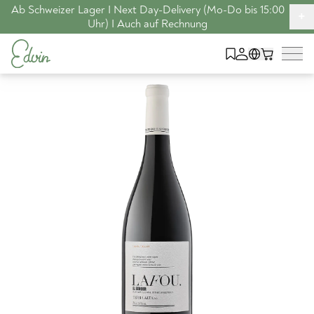
Ab Schweizer Lager I Next Day-Delivery (Mo-Do bis 15:00
+
Uhr) I Auch auf Rechnung