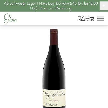
Ab Schweizer Lager I Next Day-Delivery (Mo-Do bis 15:00
+
Uhr) I Auch auf Rechnung