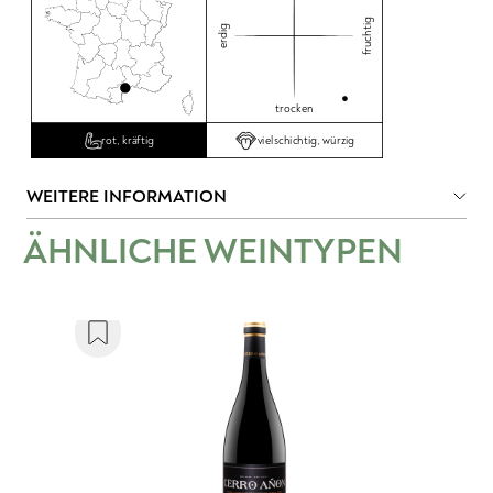
fruchtig
erdig
trocken
vielschichtig, würzig
rot, kräftig
WEITERE INFORMATION
ÄHNLICHE WEINTYPEN