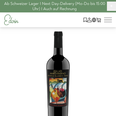
Ab Schweizer Lager I Next Day-Delivery (Mo-Do bis 15:00
+
Uhr) I Auch auf Rechnung