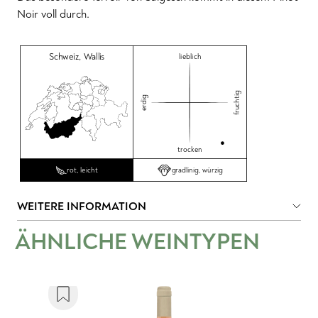
Noir voll durch.
Schweiz
,
Wallis
lieblich
fruchtig
erdig
trocken
gradlinig, würzig
rot, leicht
WEITERE INFORMATION
ÄHNLICHE WEINTYPEN