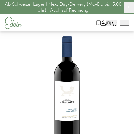
Ab Schweizer Lager I Next Day-Delivery (Mo-Do bis 15:00
+
Uhr) I Auch auf Rechnung