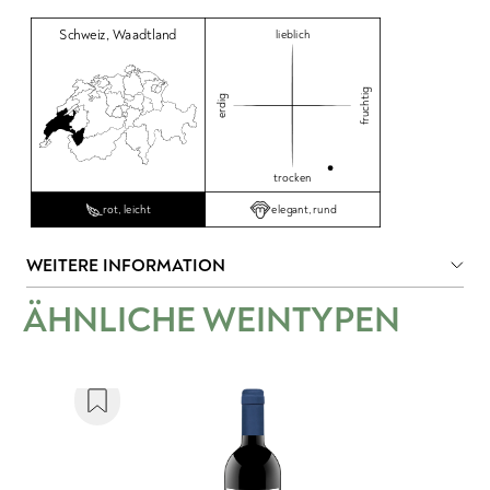
Schweiz
,
Waadtland
lieblich
fruchtig
erdig
trocken
elegant, rund
rot, leicht
WEITERE INFORMATION
ÄHNLICHE WEINTYPEN