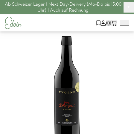
Ab Schweizer Lager I Next Day-Delivery (Mo-Do bis 15:00
+
Uhr) I Auch auf Rechnung