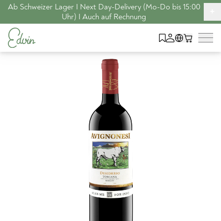
Ab Schweizer Lager I Next Day-Delivery (Mo-Do bis 15:00
+
Uhr) I Auch auf Rechnung