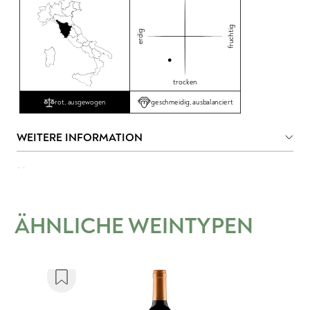
fruchtig
erdig
trocken
geschmeidig, ausbalanciert
rot, ausgewogen
WEITERE INFORMATION
ÄHNLICHE WEINTYPEN