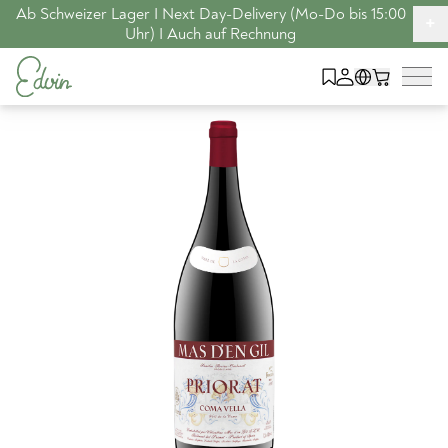
Ab Schweizer Lager I Next Day-Delivery (Mo-Do bis 15:00
+
Uhr) I Auch auf Rechnung