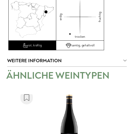
fruchtig
erdig
trocken
samtig, gehaltvoll
rot, kräftig
WEITERE INFORMATION
ÄHNLICHE WEINTYPEN