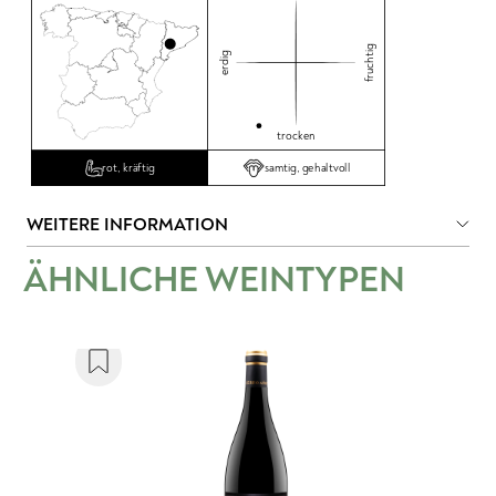
fruchtig
erdig
trocken
samtig, gehaltvoll
rot, kräftig
WEITERE INFORMATION
ÄHNLICHE WEINTYPEN