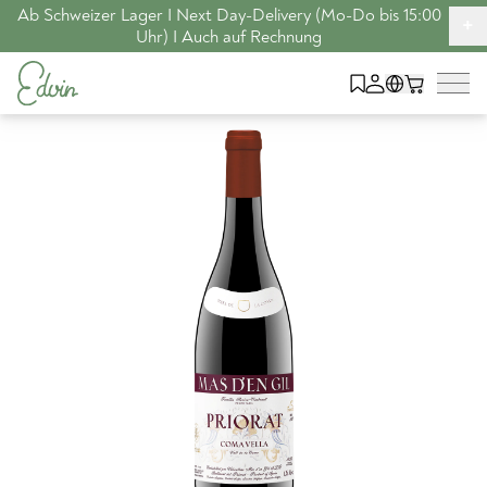
Ab Schweizer Lager I Next Day-Delivery (Mo-Do bis 15:00
+
Uhr) I Auch auf Rechnung