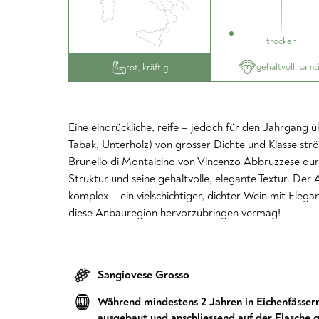
trocken
gehaltvoll, samt
rot, kräftig
Eine eindrückliche, reife – jedoch für den Jahrgang 
Tabak, Unterholz) von grosser Dichte und Klasse s
Brunello di Montalcino von Vincenzo Abbruzzese dur
Struktur und seine gehaltvolle, elegante Textur. Der
komplex – ein vielschichtiger, dichter Wein mit Ele
diese Anbauregion hervorzubringen vermag!
Sangiovese Grosso
Während mindestens 2 Jahren in Eichenfässer
ausgebaut und anschliessend auf der Flasche g