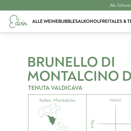
Ab Schweiz
ALLE WEINE
BUBBLES
ALKOHOLFREI
TALES & 
BRUNELLO DI
MONTALCINO
TENUTA VALDICAVA
Italien
,
Montalcino
lieblich
erdig