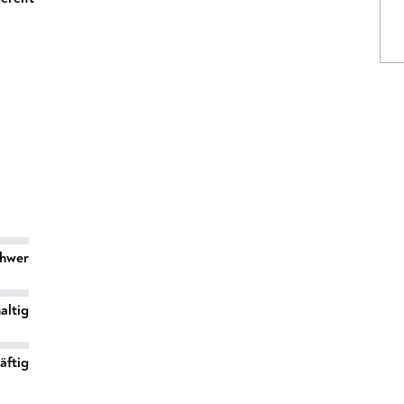
chwer
altig
äftig