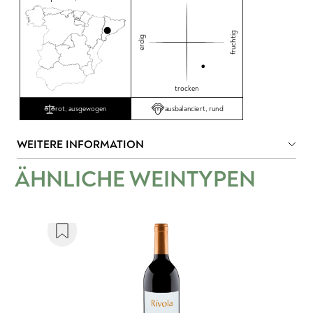
fruchtig
erdig
trocken
ausbalanciert, rund
rot, ausgewogen
WEITERE INFORMATION
ÄHNLICHE WEINTYPEN