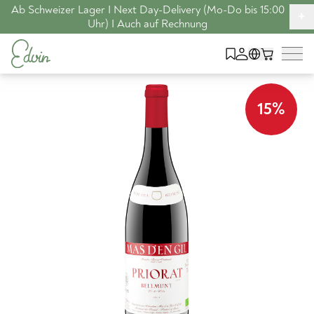
Ab Schweizer Lager I Next Day-Delivery (Mo-Do bis 15:00
+
Uhr) I Auch auf Rechnung
15
%