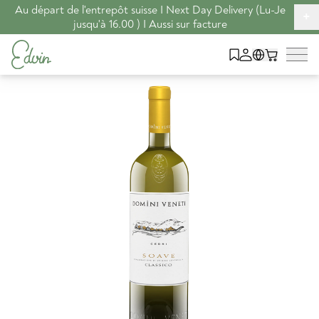
Au départ de l'entrepôt suisse I Next Day Delivery (Lu-Je
+
jusqu'à 16.00 ) I Aussi sur facture