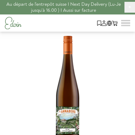
Au départ de l'entrepôt suisse I Next Day Delivery (Lu-Je
+
jusqu'à 16.00 ) I Aussi sur facture