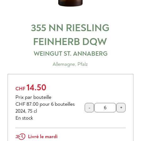
355 NN RIESLING
FEINHERB
DQW
WEINGUT ST. ANNABERG
Allemagne
,
Pfalz
14.50
CHF
Prix par bouteille
CHF 87.00
pour 6 bouteilles
-
+
2024
,
75 cl
En stock
Livré le mardi