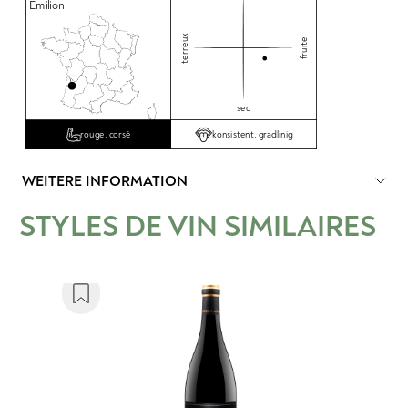
Emilion
terreux
fruité
sec
konsistent, gradlinig
rouge, corsé
WEITERE INFORMATION
STYLES DE VIN SIMILAIRES