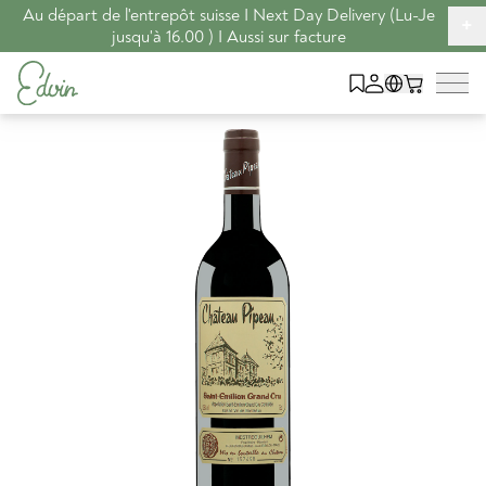
Au départ de l'entrepôt suisse I Next Day Delivery (Lu-Je
+
jusqu'à 16.00 ) I Aussi sur facture