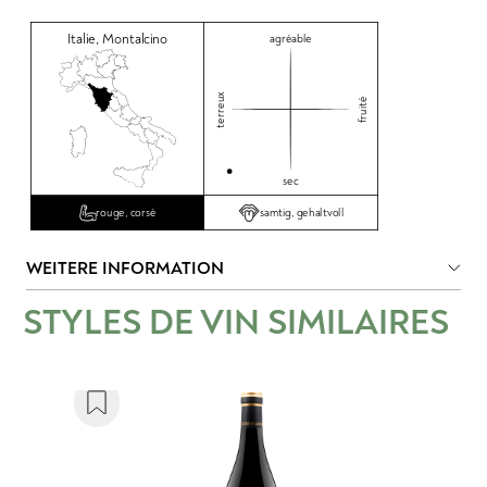
Italie
,
Montalcino
agréable
terreux
fruité
sec
samtig, gehaltvoll
rouge, corsé
WEITERE INFORMATION
STYLES DE VIN SIMILAIRES