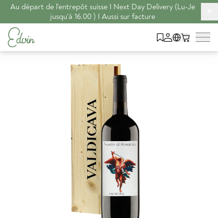
Au départ de l'entrepôt suisse I Next Day Delivery (Lu-Je
+
jusqu'à 16.00 ) I Aussi sur facture