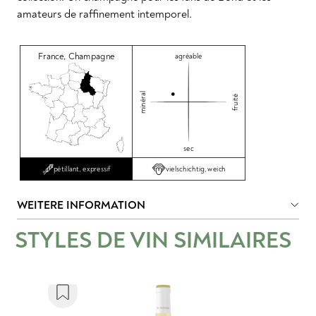
amateurs de raffinement intemporel.
France
,
Champagne
agréable
minéral
fruité
sec
vielschichtig, weich
pétillant, expressif
WEITERE INFORMATION
STYLES DE VIN SIMILAIRES