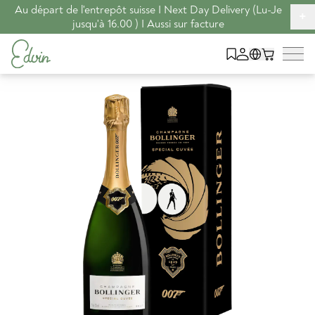
Au départ de l'entrepôt suisse I Next Day Delivery (Lu-Je
+
jusqu'à 16.00 ) I Aussi sur facture