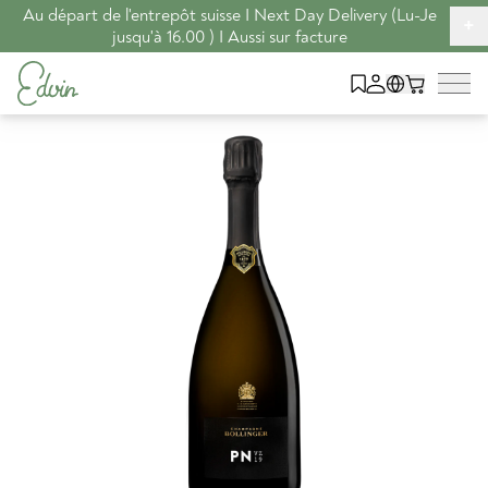
Au départ de l'entrepôt suisse I Next Day Delivery (Lu-Je
+
jusqu'à 16.00 ) I Aussi sur facture