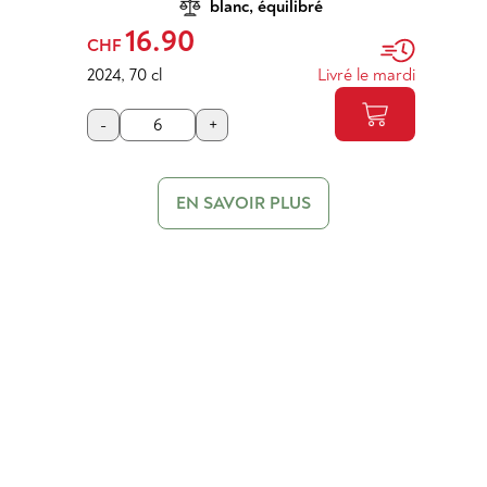
blanc, équilibré
16.90
CHF
2024
,
70 cl
Livré le mardi
-
+
EN SAVOIR PLUS